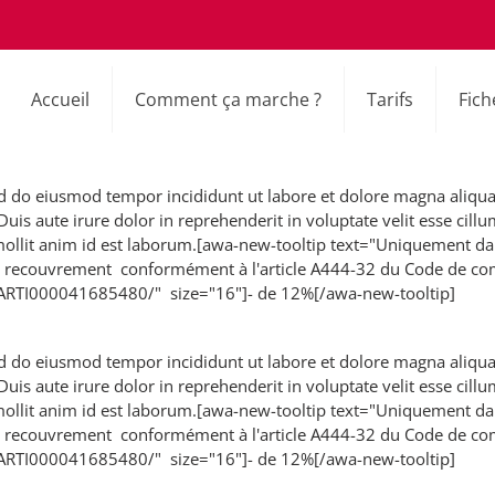
Accueil
Comment ça marche ?
Tarifs
Fich
sed do eiusmod tempor incididunt ut labore et dolore magna aliqu
is aute irure dolor in reprehenderit in voluptate velit esse cillum
 mollit anim id est laborum.[awa-new-tooltip text="Uniquement da
de recouvrement conformément à l'article A444-32 du Code de c
EGIARTI000041685480/" size="16"]- de 12%[/awa-new-tooltip]
sed do eiusmod tempor incididunt ut labore et dolore magna aliqu
is aute irure dolor in reprehenderit in voluptate velit esse cillum
 mollit anim id est laborum.[awa-new-tooltip text="Uniquement da
de recouvrement conformément à l'article A444-32 du Code de c
EGIARTI000041685480/" size="16"]- de 12%[/awa-new-tooltip]